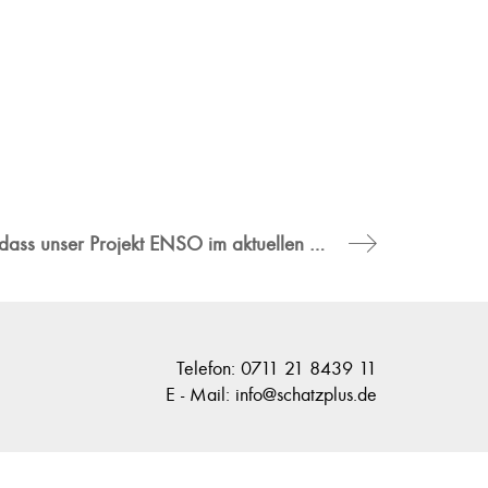
Wir freuen uns sehr, dass unser Projekt ENSO im aktuellen Jahrbuch „Die schönsten Restaurants & Bars“ veröffentlicht wurde.
Telefon: 0711 21 8439 11
E - Mail: info@schatzplus.de