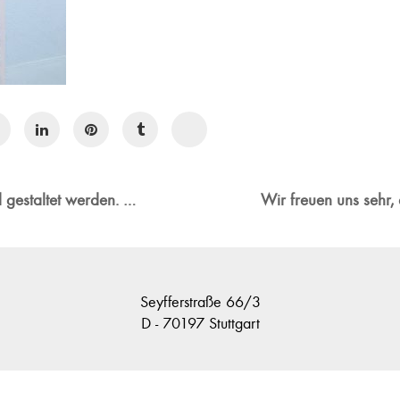
Auch eine Tiefgarage kann ansprechend gestaltet werden. Eine helle Grundbeleuchtung sorgt für Sicherheit und Akzente werten den Raum auf. Beispiel aus unserem Projekt MAS.
Seyfferstraße 66/3
D - 70197 Stuttgart