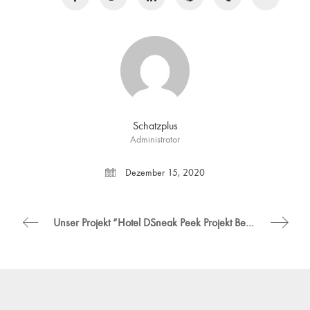
Schatzplus
Administrator
Dezember 15, 2020
Unser Projekt “Hotel Domizil” ist in der aktuellen Ausgabe des CUBE Magazins – 04|20
Sneak Peek Projekt Beauty work&co.